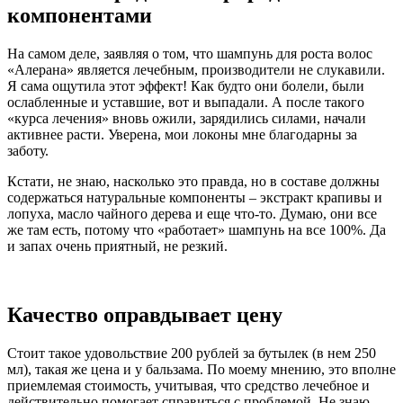
компонентами
На самом деле, заявляя о том, что шампунь для роста волос
«Алерана» является лечебным, производители не слукавили.
Я сама ощутила этот эффект! Как будто они болели, были
ослабленные и уставшие, вот и выпадали. А после такого
«курса лечения» вновь ожили, зарядились силами, начали
активнее расти. Уверена, мои локоны мне благодарны за
заботу.
Кстати, не знаю, насколько это правда, но в составе должны
содержаться натуральные компоненты – экстракт крапивы и
лопуха, масло чайного дерева и еще что-то. Думаю, они все
же там есть, потому что «работает» шампунь на все 100%. Да
и запах очень приятный, не резкий.
Качество оправдывает цену
Стоит такое удовольствие 200 рублей за бутылек (в нем 250
мл), такая же цена и у бальзама. По моему мнению, это вполне
приемлемая стоимость, учитывая, что средство лечебное и
действительно помогает справиться с проблемой. Не знаю,