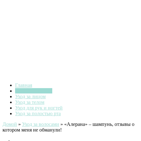
Главная
Уход за волосами
Уход за лицом
Уход за телом
Уход для рук и ногтей
Уход за полостью рта
Домой
»
Уход за волосами
»
«Алерана» – шампунь, отзывы о
котором меня не обманули!