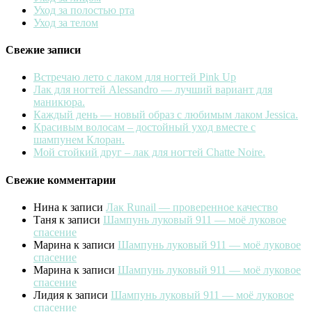
Уход за полостью рта
Уход за телом
Свежие записи
Встречаю лето с лаком для ногтей Pink Up
Лак для ногтей Alessandro — лучший вариант для
маникюра.
Каждый день — новый образ с любимым лаком Jessica.
Красивым волосам – достойный уход вместе с
шампунем Клоран.
Мой стойкий друг – лак для ногтей Chatte Noire.
Свежие комментарии
Нина
к записи
Лак Runail — проверенное качество
Таня
к записи
Шампунь луковый 911 — моё луковое
спасение
Марина
к записи
Шампунь луковый 911 — моё луковое
спасение
Марина
к записи
Шампунь луковый 911 — моё луковое
спасение
Лидия
к записи
Шампунь луковый 911 — моё луковое
спасение