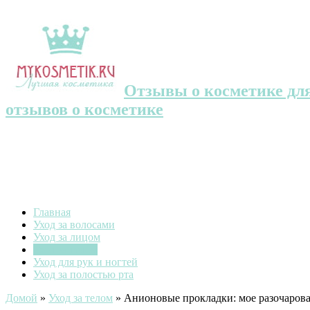
Отзывы о косметике для
отзывов о косметике
Главная
Уход за волосами
Уход за лицом
Уход за телом
Уход для рук и ногтей
Уход за полостью рта
Домой
»
Уход за телом
»
Анионовые прокладки: мое разочаров