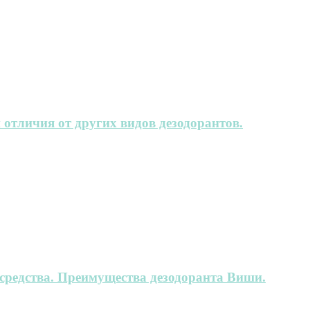
 отличия от других видов дезодорантов.
 средства. Преимущества дезодоранта Виши.