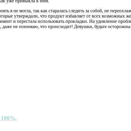
как уже привыкла к ним.
ять я не могла, так как старалась следить за собой, не переохл
оторые утверждали, что продукт избавляет от всех возможных же
мент и перестала использовать прокладки. На удивление пробле
к, даже не понимаю, что происходит! Девушки, будьте осторожны 
е 100%.