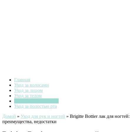
Главная
Уход за волосами
Уход за лицом
Уход за телом
Уход для рук и ногтей
Уход за полостью рта
Домой
»
Уход для рук и ногтей
»
Brigitte Bottier лак для ногтей:
преимущества, недостатки