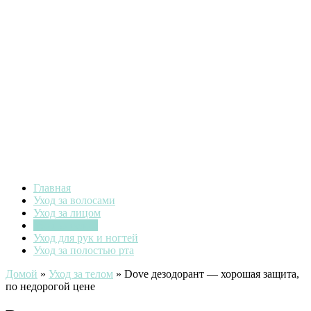
Главная
Уход за волосами
Уход за лицом
Уход за телом
Уход для рук и ногтей
Уход за полостью рта
Домой
»
Уход за телом
»
Dove дезодорант — хорошая защита,
по недорогой цене