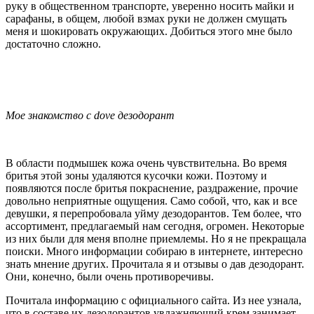
руку в общественном транспорте, уверенно носить майки и
сарафаны, в общем, любой взмах руки не должен смущать
меня и шокировать окружающих. Добиться этого мне было
достаточно сложно.
Мое знакомство с dove дезодорант
В области подмышек кожа очень чувствительна. Во время
бритья этой зоны удаляются кусочки кожи. Поэтому и
появляются после бритья покраснение, раздражение, прочие
довольно неприятные ощущения. Само собой, что, как и все
девушки, я перепробовала уйму дезодорантов. Тем более, что
ассортимент, предлагаемый нам сегодня, огромен. Некоторые
из них были для меня вполне приемлемы. Но я не прекращала
поиски. Много информации собираю в интернете, интересно
знать мнение других. Прочитала я и отзывы о дав дезодорант.
Они, конечно, были очень противоречивы.
Почитала информацию с официального сайта. Из нее узнала,
что в составе их дезодорантов увлажняющий крем занимает