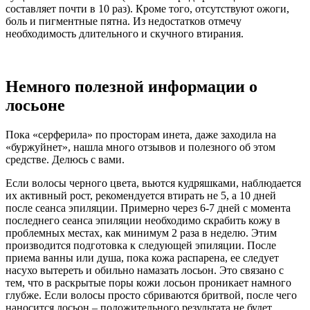
составляет почти в 10 раз). Кроме того, отсутствуют ожоги,
боль и пигментные пятна. Из недостатков отмечу
необходимость длительного и скучного втирания.
Немного полезной информации о
лосьоне
Пока «серферила» по просторам инета, даже заходила на
«буржуйнет», нашла много отзывов и полезного об этом
средстве. Делюсь с вами.
Если волосы черного цвета, вьются кудряшками, наблюдается
их активный рост, рекомендуется втирать не 5, а 10 дней
после сеанса эпиляции. Примерно через 6-7 дней с момента
последнего сеанса эпиляции необходимо скрабить кожу в
проблемных местах, как минимум 2 раза в неделю. Этим
производится подготовка к следующей эпиляции. После
приема ванны или душа, пока кожа распарена, ее следует
насухо вытереть и обильно намазать лосьон. Это связано с
тем, что в раскрытые поры кожи лосьон проникает намного
глубже. Если волосы просто сбриваются бритвой, после чего
наносится лосьон – положительного результата не будет,