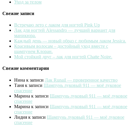
Уход за телом
Свежие записи
Встречаю лето с лаком для ногтей Pink Up
Лак для ногтей Alessandro — лучший вариант для
маникюра.
Каждый день — новый образ с любимым лаком Jessica.
Красивым волосам – достойный уход вместе с
шампунем Клоран.
Мой стойкий друг – лак для ногтей Chatte Noire.
Свежие комментарии
Нина
к записи
Лак Runail — проверенное качество
Таня
к записи
Шампунь луковый 911 — моё луковое
спасение
Марина
к записи
Шампунь луковый 911 — моё луковое
спасение
Марина
к записи
Шампунь луковый 911 — моё луковое
спасение
Лидия
к записи
Шампунь луковый 911 — моё луковое
спасение