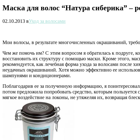
Маска для волос “Натура сиберика” – 
02.10.2013
в
Уход за волосами
Мои волосы, в результате многочисленных окрашиваний, треб
Чем же помочь им? С этим вопросом я обратилась к подруге, к
восстановить их структуру с помощью маски. Кроме этого, мас
рекомендуется, как лечебная форма ухода за волосами после х
неудачных окрашиваний. Хотя можно эффективно ее использоват
шампунями и кондиционерами.
Поблагодарив ее за полученную информацию, я поинтересовалас
потом предложила попробовать средство, которым пользуется с
мягкое воздействие на локоны, не утяжеляя их, возвращая блеск