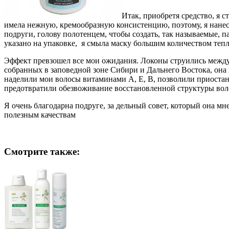
Итак, приобретя средство, я 
имела нежную, кремообразную консистенцию, поэтому, я нанесла
подруги, голову полотенцем, чтобы создать, так называемые,
указано на упаковке, я смыла маску большим количеством теп
Эффект превзошел все мои ожидания. Локоны струились между 
собранных в заповедной зоне Сибири и Дальнего Востока, она
наделили мои волосы витаминами А, Е, В, позволили приостано
предотвратили обезвоживание восстановленной структуры вол
Я очень благодарна подруге, за дельный совет, который она мн
полезным качествам
Смотрите также: