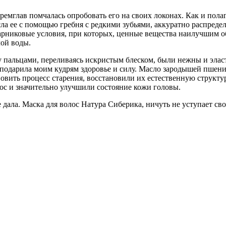
стремглав помчалась опробовать его на своих локонах. Как и по
 ее с помощью гребня с редкими зубьями, аккуратно распределяя
 парниковые условия, при которых, ценные вещества наилучшим 
лой воды.
пальцами, переливаясь искристым блеском, были нежны и эласт
 подарила моим кудрям здоровье и силу. Масло зародышей пшен
вить процесс старения, восстановили их естественную структур
ос и значительно улучшили состояние кожи головы.
е дала. Маска для волос Натура Сиберика, ничуть не уступает с