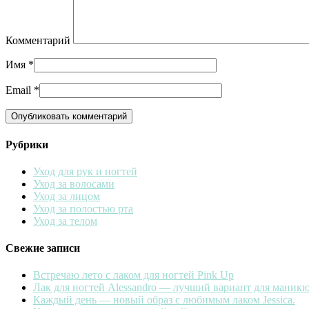
Комментарий
Имя
*
Email
*
Рубрики
Уход для рук и ногтей
Уход за волосами
Уход за лицом
Уход за полостью рта
Уход за телом
Свежие записи
Встречаю лето с лаком для ногтей Pink Up
Лак для ногтей Alessandro — лучший вариант для маникю
Каждый день — новый образ с любимым лаком Jessica.