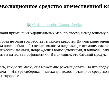
революционное средство отечественной к
овали применения кардинальных мер, по своему немедленному 
оторая не один год работает в салоне красоты. Внимательно оце
ка должна была обеспечить волосам надлежащее питание, смягчи
имической завивки, повреждения волос утюжками, плойками, лак
ь в качестве профилактики. В принципе, это базовый продукт, 
ь, какую же маску она может мне рекомендовать. На что подруг
ама – “Натура сиберика” – маска для волос – отличное средство
 и здоровье.