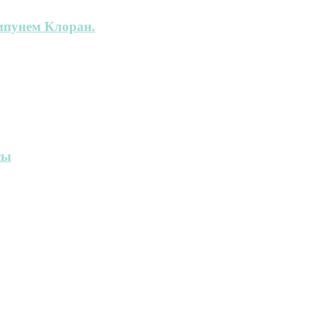
мпунем Клоран.
сы