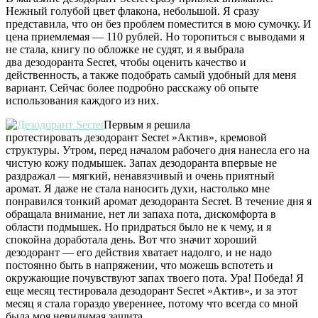
Нежный голубой цвет флакона, небольшой. Я сразу
представила, что он без проблем поместится в мою сумочку. И
цена приемлемая — 110 рублей. Но торопиться с выводами я
не стала, книгу по обложке не судят, и я выбрала
два дезодоранта Secret, чтобы оценить качество и
действенность, а также подобрать самый удобный для меня
вариант. Сейчас более подробно расскажу об опыте
использования каждого из них.
Первым я решила
протестировать дезодорант Secret »Актив», кремовой
структуры. Утром, перед началом рабочего дня нанесла его на
чистую кожу подмышек. Запах дезодоранта впервые не
раздражал — мягкий, ненавязчивый и очень приятный
аромат. Я даже не стала наносить духи, настолько мне
понравился тонкий аромат дезодоранта Secret. В течение дня я
обращала внимание, нет ли запаха пота, дискомфорта в
области подмышек. Но придраться было не к чему, и я
спокойна доработала день. Вот что значит хороший
дезодорант — его действия хватает надолго, и не надо
постоянно быть в напряжении, что можешь вспотеть и
окружающие почувствуют запах твоего пота. Ура! Победа! Я
еще месяц тестировала дезодорант Secret »Актив», и за этот
месяц я стала гораздо увереннее, потому что всегда со мной
была моя невидимая защита.