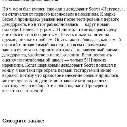
Но у меня был куплен еще один дезодорант Secret »Натурель»,
он отличался от первого шариковым нанесением. К марке
Secret я прониклась уважением после тестирования первого
дезодоранта, но в этот раз волновалась — вдруг новый
подведет! Нанесла утром… Приятно, что дезодорант сразу
впитался и стал бесцветным. То есть никаких пятен на
одежде, никаких проблем. Опять-таки наблюдала, как самый
строгий и независимый эксперт, по всем параметрам —
защита от пота и неприятного запаха, ненавязчивый аромат
дезодоранта, удобство в использовании. Если поставить
оценку по пятибалльной шкале — только 5! Никаких
нареканий. Когда шариковый дезодорант Secret подошел к
концу, я все-таки приобрела первый тестируемый мною
вариант, потому что кремовое нанесение больше пришлось
мне по душе. А по действию и защите они на равных,
поэтому смело выбирайте любой вариант. Проверено —
качество на отлично!
Смотрите также: