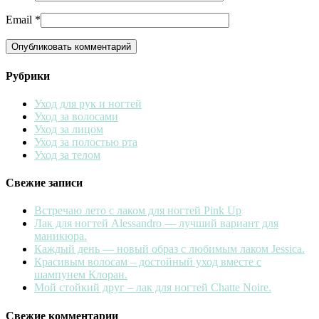
Email
*
Рубрики
Уход для рук и ногтей
Уход за волосами
Уход за лицом
Уход за полостью рта
Уход за телом
Свежие записи
Встречаю лето с лаком для ногтей Pink Up
Лак для ногтей Alessandro — лучший вариант для
маникюра.
Каждый день — новый образ с любимым лаком Jessica.
Красивым волосам – достойный уход вместе с
шампунем Клоран.
Мой стойкий друг – лак для ногтей Chatte Noire.
Свежие комментарии