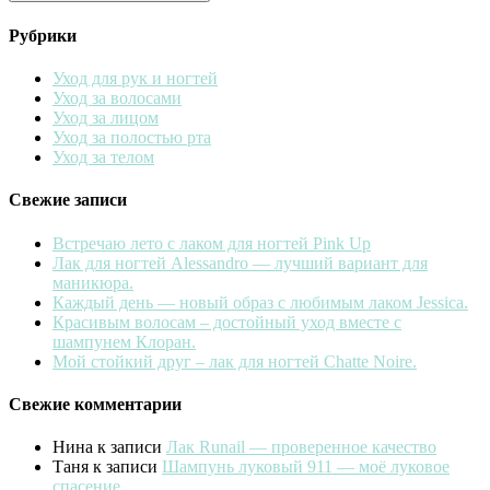
Рубрики
Уход для рук и ногтей
Уход за волосами
Уход за лицом
Уход за полостью рта
Уход за телом
Свежие записи
Встречаю лето с лаком для ногтей Pink Up
Лак для ногтей Alessandro — лучший вариант для
маникюра.
Каждый день — новый образ с любимым лаком Jessica.
Красивым волосам – достойный уход вместе с
шампунем Клоран.
Мой стойкий друг – лак для ногтей Chatte Noire.
Свежие комментарии
Нина
к записи
Лак Runail — проверенное качество
Таня
к записи
Шампунь луковый 911 — моё луковое
спасение