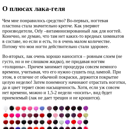
О плюсах лака-геля
Чем мне понравилось средство? Во-первых, ногтевая
пластина стала значительно крепче. Как уверяют
производители, Orly –витаминизированный лак для ногтей.
Конечно, не думаю, что там нет каких-то вредных химикатов
в составе, но если и есть, то в очень малом количестве.
Потому что мои ногти действительно стали здоровее.
Во-вторых, лак очень хорошо наносится – ровным слоем (не
густо, но и не слишком жидко), не придавая ногтям
«толщины». Причем занимает процедура совсем немного
времени, учитывая, что его нужно сушить под лампой. При
этом, в отличие от обычной покраски, держится покрытие
целую неделю! Затем понемногу начинают отрастать ноготки,
да и цвет теряет свою насыщенность. Хотя, если уж совсем
нет времени, можно и 1,5-2 недели «носить», вид будет
приемлемый (лак не дает трещин и не крошится).