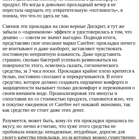
продукт. Но когда в довольно прохладный вечер я не
перестала ощущать эту отвратительную «потливость», я
поняла, что что-то здесь не так.
Сменив эти прокладки на свои верные Дискрит, я тут же
забыла о «парниковом» эффекте и удостоверилась в том, что
дешево — совсем не значит выгодно. Подводя итоги,
представляю свое описание марки Carefree: прокладки ничего
не впитывают и даже наоборот, заставляют чувствовать
постоянную неприятную влажность. Даже представить
страшно, сколько бактерий успевало размножаться на
поверхности этого, осмелюсь сказать, гигиенического
средства, за 3 часа носки. Прокладки крайне плохо крепятся к
белью, постоянно сползают и перекручиваются. В итоге
средство, которое должно создавать ощущение комфорта и
защищенности вызывает только дискомфорт и переживания о
своем внешнем виде. Проанализировав эти минусы и
сопоставив их со стоимостью продукта, становится ясно, что
в покупке ежедневок от Carefree нет никакой экономии, так
как средство не стоит даже этих денег.
Разумеется, может быть, кому-то эти прокладки пришлись по
вкусу, но лично я считаю, что хуже этого средства не
пробовала никогда: ненадежные, неудобные, дорогие для
своего качества прокладки, из-за которых можно существенно