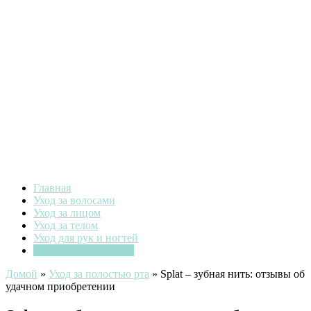
Главная
Уход за волосами
Уход за лицом
Уход за телом
Уход для рук и ногтей
Уход за полостью рта
Домой
»
Уход за полостью рта
»
Splat – зубная нить: отзывы об
удачном приобретении