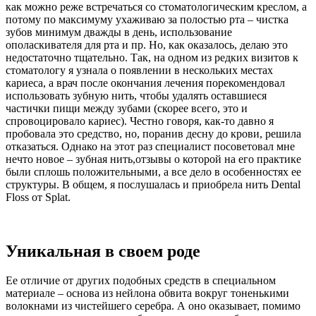
как можно реже встречаться со стоматологическим креслом, а
потому по максимуму ухаживаю за полостью рта – чистка
зубов минимум дважды в день, использование
ополаскивателя для рта и пр. Но, как оказалось, делаю это
недостаточно тщательно. Так, на одном из редких визитов к
стоматологу я узнала о появлении в нескольких местах
кариеса, а врач после окончания лечения порекомендовал
использовать зубную нить, чтобы удалять оставшиеся
частички пищи между зубами (скорее всего, это и
спровоцировало кариес). Честно говоря, как-то давно я
пробовала это средство, но, поранив десну до крови, решила
отказаться. Однако на этот раз специалист посоветовал мне
нечто новое – зубная нить,отзывы о которой на его практике
были сплошь положительными, а все дело в особенностях ее
структуры. В общем, я послушалась и приобрела нить Dental
Floss от Splat.
Уникальная в своем роде
Ее отличие от других подобных средств в специальном
материале – основа из нейлона обвита вокруг тоненькими
волокнами из чистейшего серебра. А оно оказывает, помимо