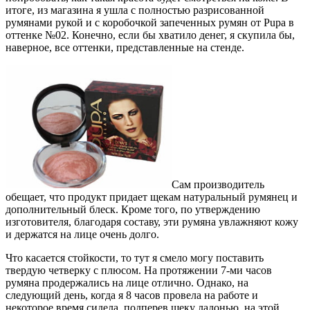
итоге, из магазина я ушла с полностью разрисованной
румянами рукой и с коробочкой запеченных румян от Pupa в
оттенке №02. Конечно, если бы хватило денег, я скупила бы,
наверное, все оттенки, представленные на стенде.
Сам производитель
обещает, что продукт придает щекам натуральный румянец и
дополнительный блеск. Кроме того, по утверждению
изготовителя, благодаря составу, эти румяна увлажняют кожу
и держатся на лице очень долго.
Что касается стойкости, то тут я смело могу поставить
твердую четверку с плюсом. На протяжении 7-ми часов
румяна продержались на лице отлично. Однако, на
следующий день, когда я 8 часов провела на работе и
некоторое время сидела, подперев щеку ладонью, на этой