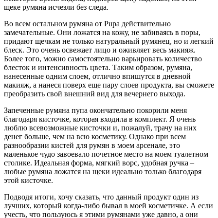
щеке румяна исчезли без следа.
Во всем остальном румяна от Pupa действительно
замечательные. Они ложатся на кожу, не забиваясь в поры,
придают щечкам не только натуральный румянец, но и легкий
блеск. Это очень освежает лицо и оживляет весь макияж.
Более того, можно самостоятельно варьировать количество
блесток и интенсивность цвета. Таким образом, румяна,
нанесенные одним слоем, отлично впишутся в дневной
макияж, а нанеся поверх еще пару слоев продукта, вы сможете
преобразить свой внешний вид для вечернего выхода.
Запеченные румяна пупа окончательно покорили меня
благодаря кисточке, которая входила в комплект. Я очень
люблю всевозможные кисточки и, пожалуй, трачу на них
денег больше, чем на всю косметику. Однако при всем
разнообразии кистей для румян в моем арсенале, это
маленькое чудо завоевало почетное место на моем туалетном
столике. Идеальная форма, мягкий ворс, удобная ручка –
любые румяна ложатся на щеки идеально только благодаря
этой кисточке.
Подводя итоги, хочу сказать, что данный продукт один из
лучших, который когда-либо бывал в моей косметичке. А если
учесть, что пользуюсь я этими румянами уже давно, а они